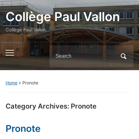
Panneau de gestion des cookies
Collège Paul Vallon
Collège Paul Vallon
Search
Toggle
for:
mobile
menu
Home
» Pronote
Category Archives:
Pronote
Pronote