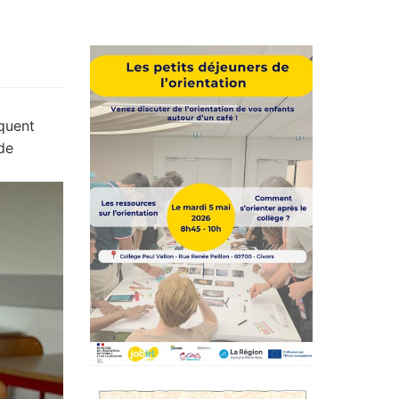
iquent
de