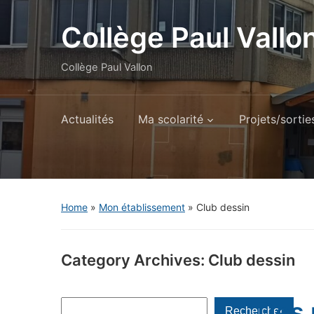
Panneau de gestion des cookies
Collège Paul Vallo
Collège Paul Vallon
Actualités
Ma scolarité
Projets/sorti
Home
»
Mon établissement
» Club dessin
Category Archives:
Club dessin
Des 
Rechercher
Rechercher