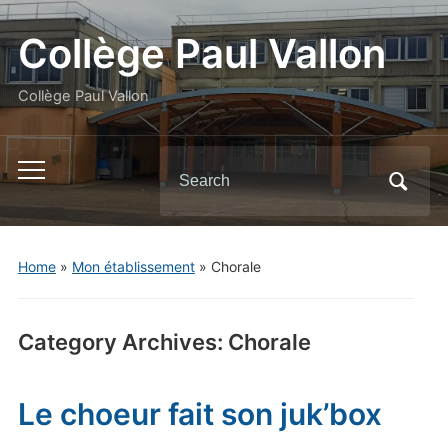
Panneau de gestion des cookies
Collège Paul Vallon
Collège Paul Vallon
Search
Toggle
for:
mobile
menu
Home
»
Mon établissement
» Chorale
Category Archives:
Chorale
Le choeur fait son juk’box